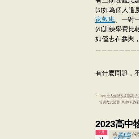
有二期班觀念建構
(5)如為個人進
家教班
、一對
(6)訓練學費
如僅志在參與
———————
有什麼問題，不
Tags:
台大物理人才培訓
,
台
培訓考試補習
,
高中物理科
2023高
9 月
由
廖老師
張
21