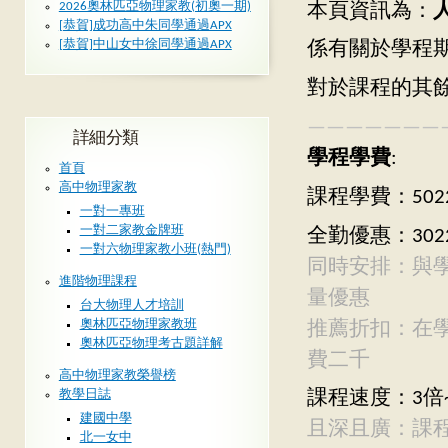
2026奧林匹亞物理家教(初奧一期)
本頁資訊為：
[恭賀]成功高中朱同學通過APX
[恭賀]中山女中徐同學通過APX
係有關於學程
對於課程的其
———————
詳細分類
學程學費
:
首頁
高中物理家教
課程學費：502
一對一專班
一對二家教金牌班
全勤優惠：302
一對六物理家教小班(熱門)
同時安排：與
進階物理課程
量優惠
台大物理人才培訓
奧林匹亞物理家教班
推薦折扣：在
奧林匹亞物理考古題詳解
費二千
高中物理家教榮譽榜
教學日誌
課程速度：3倍~
建國中學
且深且廣：課
北一女中