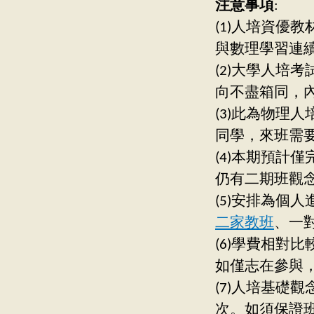
注意事項
:
(1)人培資優
與數理學習連
(2)大學人培
向不盡箱同，
(3)此為物理
同學，來班需要
(4)本期預計
仍有二期班觀念建
(5)安排為個人
二家教班
、一
(6)學費相對
如僅志在參與
(7)人培基礎
次。如須保證