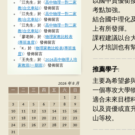
以國中資優銜
「
江先生
」於〈
高中物理一對二家
教(台北車站)
〉發佈留言
考點加強。
「
江先生
」於〈
高中物理一對二家
結合國中理化
教(台北車站)
〉發佈留言
「
江先生
」於〈
高中物理一對二家
上有所發揮。
教(台北車站)
〉發佈留言
「
廖老師
」於〈
物理家教比較表
課程建議以台
(專班進度)
〉發佈留言
人才培訓也有
「
K
」於〈
物理家教比較表(專班進
度)
〉發佈留言
———————
「
王先生
」於〈
2026高中物理人培
家教班(一期班)
〉發佈留言
推薦學子
:
主要為希望參與
2026 年 8 月
一個專攻大學
一
二
三
四
五
六
日
1
2
適合未來目標
3
4
5
6
7
8
9
以及資優或直
10
11
12
13
14
15
16
山等校。
17
18
19
20
21
22
23
24
25
26
27
28
29
30
———————
31