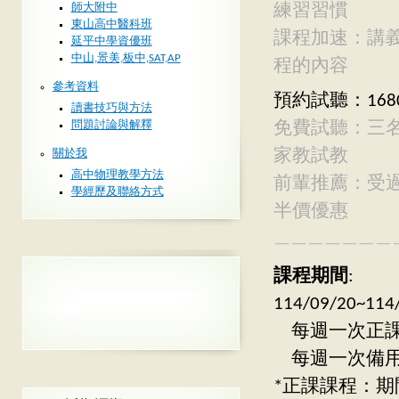
師大附中
練習習慣
東山高中醫科班
課程加速：講
延平中學資優班
中山,景美,板中,SAT,AP
程的內容
參考資料
預約試聽：168
讀書技巧與方法
免費試聽：三
問題討論與解釋
家教試教
關於我
高中物理教學方法
前輩推薦：受
學經歷及聯絡方式
半價優惠
———————
課程期間
:
114/09/20
每週一次正課：週
每週一次備用：週
*正課課程：期