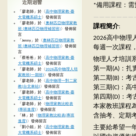
近期迴響
*備用課程：需
「
廖老師
」於〈
高中物理家教-臺
———————
大電機系碩士
〉發佈留言
「
廖老師
」於〈
奧林匹亞物理家教
課程簡介
:
班 (奧林匹亞物理補習班)
〉發佈留
言
2026高中物理
「
Jenny
」於〈
奧林匹亞物理家教
班 (奧林匹亞物理補習班)
〉發佈留
每週一次課程，
言
「
蔡爸爸
」於〈
高中物理家教-臺
物理人才培訓
大電機系碩士
〉發佈留言
第一期(A)：
「
廖老師
」於〈
2026高中物理人培
家教班(一期班)
〉發佈留言
第二期(B)：
「
廖老師
」於〈
高中物理一對二家
第三期(C)：
教(台北車站)
〉發佈留言
「
廖老師
」於〈
高中物理家教-臺
第四期(D)：
大電機系碩士
〉發佈留言
「
廖老師
」於〈
物理家教比較表
本家教班課程為
(專班進度)
〉發佈留言
含抽考、定期
「
林
」於〈
物理家教比較表(專班
進度)
〉發佈留言
主要給希望一
「
劉小姐
」於〈
高中物理家教-臺
大電機系碩士
〉發佈留言