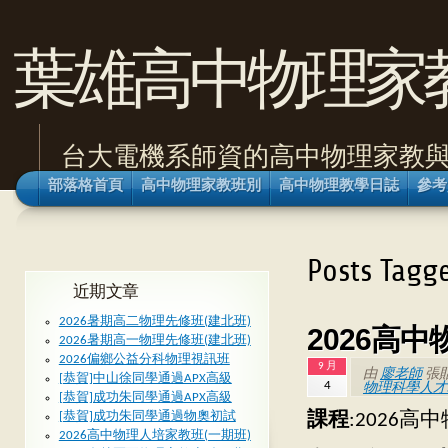
葉雄高中物理家
台大電機系師資的高中物理家教
部落格首頁
高中物理家教班別
高中物理教學日誌
參考
Posts 
近期文章
2026暑期高二物理先修班(建北班)
2026高
2026暑期高一物理先修班(建北班)
2026偏鄉公益分科物理視訊班
9 月
由
廖老師
張
[恭賀]中山徐同學通過APX高級
4
物理科學人才
[恭賀]成功朱同學通過APX高級
課程
:2026
[恭賀]成功朱同學通過物奧初試
2026高中物理人培家教班(一期班)