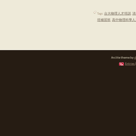
Tags:
台大物理人才培訓
,
清
培補習班
,
高中物理科學人
Arclite theme by
d
Entries 