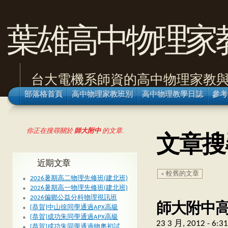
葉雄高中物理家
台大電機系師資的高中物理家教
部落格首頁
高中物理家教班別
高中物理教學日誌
參考
你正在搜尋關於
師大附中
的文章.
文章搜
近期文章
« 較舊的文章
2026暑期高二物理先修班(建北班)
2026暑期高一物理先修班(建北班)
2026偏鄉公益分科物理視訊班
師大附中高中
[恭賀]中山徐同學通過APX高級
[恭賀]成功朱同學通過APX高級
23 3 月, 2012 - 6:
[恭賀]成功朱同學通過物奧初試