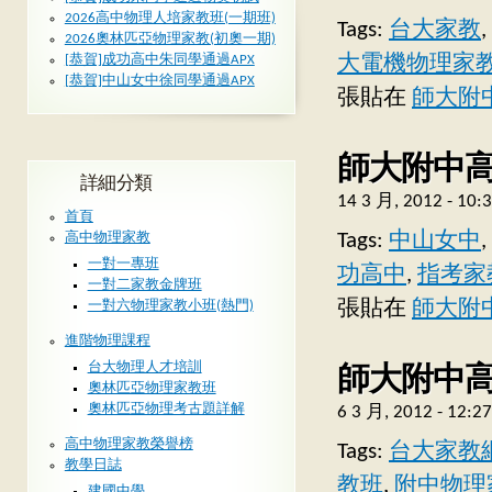
2026高中物理人培家教班(一期班)
Tags:
台大家教
,
2026奧林匹亞物理家教(初奧一期)
大電機物理家
[恭賀]成功高中朱同學通過APX
[恭賀]中山女中徐同學通過APX
張貼在
師大附
師大附中高中
詳細分類
14 3 月, 2012 - 10
首頁
Tags:
中山女中
,
高中物理家教
一對一專班
功高中
,
指考家
一對二家教金牌班
張貼在
師大附
一對六物理家教小班(熱門)
進階物理課程
師大附中高中
台大物理人才培訓
奧林匹亞物理家教班
奧林匹亞物理考古題詳解
6 3 月, 2012 - 12:
高中物理家教榮譽榜
Tags:
台大家教
教學日誌
教班
,
附中物理
建國中學