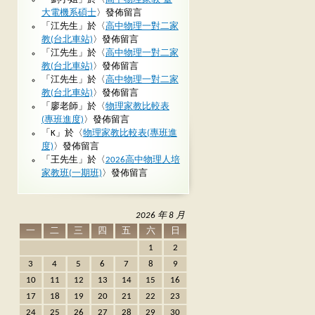
大電機系碩士
〉發佈留言
「
江先生
」於〈
高中物理一對二家
教(台北車站)
〉發佈留言
「
江先生
」於〈
高中物理一對二家
教(台北車站)
〉發佈留言
「
江先生
」於〈
高中物理一對二家
教(台北車站)
〉發佈留言
「
廖老師
」於〈
物理家教比較表
(專班進度)
〉發佈留言
「
K
」於〈
物理家教比較表(專班進
度)
〉發佈留言
「
王先生
」於〈
2026高中物理人培
家教班(一期班)
〉發佈留言
2026 年 8 月
一
二
三
四
五
六
日
1
2
3
4
5
6
7
8
9
10
11
12
13
14
15
16
17
18
19
20
21
22
23
24
25
26
27
28
29
30