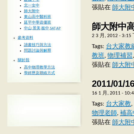
北一女中
張貼在
師大附
師大附中
東山高中醫科班
延平中學資優班
師大附中高中
中山,景美,板中,SAT,AP
2 3 月, 2012 - 3:1
參考資料
讀書技巧與方法
Tags:
台大家教
問題討論與解釋
教班
,
物理補習
關於我
張貼在
師大附
高中物理教學方法
學經歷及聯絡方式
2011/0
16 1 月, 2011 - 10
Tags:
台大家教
,
物理老師
,
補高
張貼在
師大附中