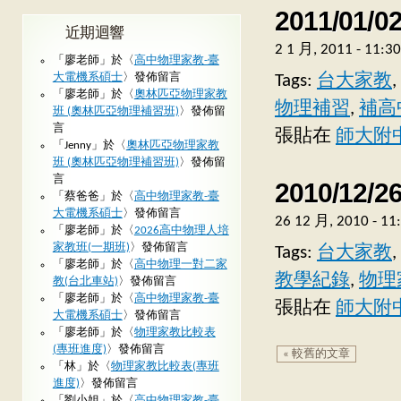
2011/0
近期迴響
2 1 月, 2011 - 11:
「
廖老師
」於〈
高中物理家教-臺
大電機系碩士
〉發佈留言
Tags:
台大家教
,
「
廖老師
」於〈
奧林匹亞物理家教
物理補習
,
補高
班 (奧林匹亞物理補習班)
〉發佈留
言
張貼在
師大附中
「
Jenny
」於〈
奧林匹亞物理家教
班 (奧林匹亞物理補習班)
〉發佈留
言
2010/1
「
蔡爸爸
」於〈
高中物理家教-臺
大電機系碩士
〉發佈留言
26 12 月, 2010 - 1
「
廖老師
」於〈
2026高中物理人培
家教班(一期班)
〉發佈留言
Tags:
台大家教
,
「
廖老師
」於〈
高中物理一對二家
教學紀錄
,
物理
教(台北車站)
〉發佈留言
「
廖老師
」於〈
高中物理家教-臺
張貼在
師大附中
大電機系碩士
〉發佈留言
「
廖老師
」於〈
物理家教比較表
(專班進度)
〉發佈留言
« 較舊的文章
「
林
」於〈
物理家教比較表(專班
進度)
〉發佈留言
「
劉小姐
」於〈
高中物理家教-臺