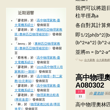
我們可以將題
近期迴響
柱半徑為a
「
廖老師
」於〈
高中物理家教-臺
各自對其計算
大電機系碩士
〉發佈留言
「
廖老師
」於〈
奧林匹亞物理家教
即1/2[ρh(b^2)]b
班 (奧林匹亞物理補習班)
〉發佈留
言
(b^2+a^2) (b^2-
「
Jenny
」於〈
奧林匹亞物理家教
班 (奧林匹亞物理補習班)
〉發佈留
並將m = (b^2-
言
「
蔡爸爸
」於〈
高中物理家教-臺
Tags:
台大家教
,
台大家教網
大電機系碩士
〉發佈留言
「
廖老師
」於〈
2026高中物理人培
家教班(一期班)
〉發佈留言
高中物理奧
「
廖老師
」於〈
高中物理一對二家
教(台北車站)
〉發佈留言
A080302
「
廖老師
」於〈
高中物理家教-臺
大電機系碩士
〉發佈留言
2 月
由
廖老師
張
「
廖老師
」於〈
物理家教比較表
11
(專班進度)
〉發佈留言
高中物理奧林匹
「
林
」於〈
物理家教比較表(專班
進度)
〉發佈留言