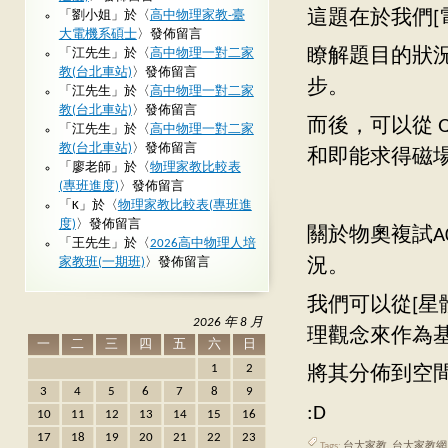
這題在於我們[
「
劉小姐
」於〈
高中物理家教-臺
大電機系碩士
〉發佈留言
瞭解題目的狀
「
江先生
」於〈
高中物理一對二家
教(台北車站)
〉發佈留言
步。
「
江先生
」於〈
高中物理一對二家
教(台北車站)
〉發佈留言
而後，可以從 
「
江先生
」於〈
高中物理一對二家
教(台北車站)
〉發佈留言
和即能求得磁
「
廖老師
」於〈
物理家教比較表
(專班進度)
〉發佈留言
「
K
」於〈
物理家教比較表(專班進
度)
〉發佈留言
關於物奧複試A
「
王先生
」於〈
2026高中物理人培
家教班(一期班)
〉發佈留言
況。
我們可以從[星
2026 年 8 月
理觀念來作為
一
二
三
四
五
六
日
1
2
將其分佈到空
3
4
5
6
7
8
9
:D
10
11
12
13
14
15
16
17
18
19
20
21
22
23
Tags:
台大家教
,
台大家教網