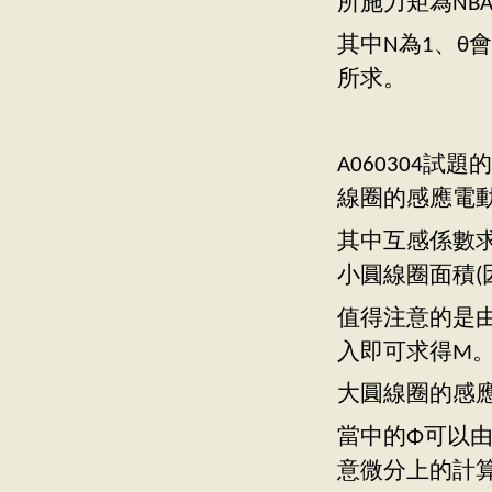
所施力矩為NBAi
其中N為1、θ
所求。
A060304
線圈的感應電
其中互感係數求
小圓線圈面積(因
值得注意的是
入即可求得M
大圓線圈的感
當中的Φ可以由
意微分上的計