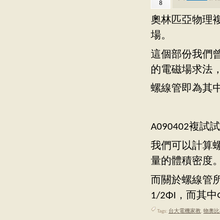
8
奧林匹亞物理複
場。
這個部份我們曾
的電磁場求法
螺線管即為其
A090402
我們可以計算
量的體積密度
而關於螺線管所
1/2ΦI，而其中Φ=
Tags:
台大電機家教
,
物奧比