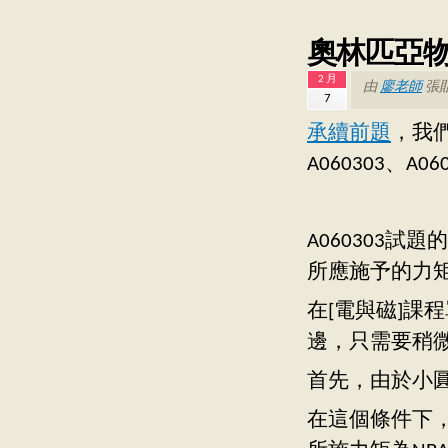
奧林匹亞物理
2 月
由
廖老師
張
7
承續前題
，我
A060303、A0
A060303
所應施予的力
在[電與磁]課
邊，只需要稍
首先，由於小
在這個條件下