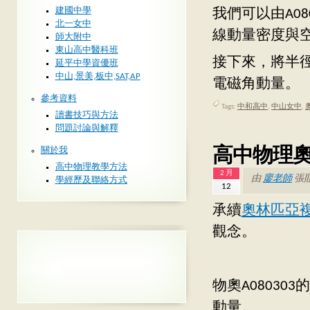
建國中學
我們可以由A08
北一女中
線動量密度與
師大附中
東山高中醫科班
接下來，將半
延平中學資優班
中山,景美,板中,SAT,AP
電磁角動量。
參考資料
Tags:
中和高中
,
中山女中
,
讀書技巧與方法
問題討論與解釋
高中物理奧
關於我
高中物理教學方法
2 月
由
廖老師
張
學經歷及聯絡方式
12
承續
奧林匹亞
觀念。
物奧A0803
動量。