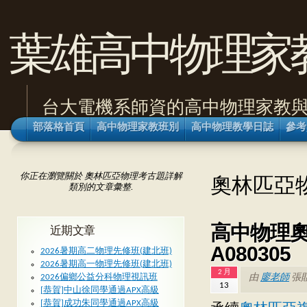
葉雄高中物理家
台大電機系師資的高中物理家教
部落格首頁
高中物理家教班別
高中物理教學日誌
參考
你正在瀏覽關於 奧林匹亞物理考古題詳解
奧林匹亞
類別的文章彙整.
高中物理奧
近期文章
A080305
2026暑期高二物理先修班(建北班)
2026暑期高一物理先修班(建北班)
2 月
由
廖老師
張
2026偏鄉公益分科物理視訊班
13
[恭賀]中山徐同學通過APX高級
[恭賀]成功朱同學通過APX高級