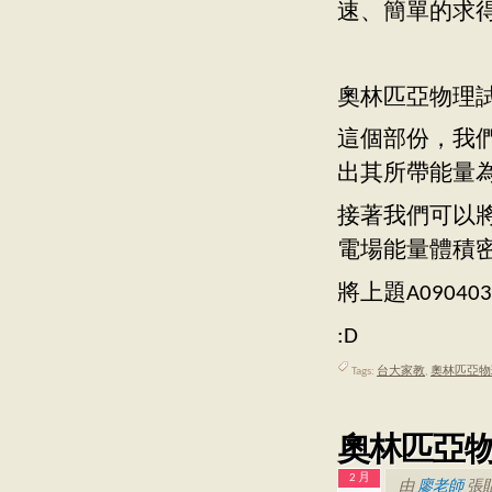
速、簡單的求
奧林匹亞物理試
這個部份，我們
出其所帶能量為1
接著我們可以將
電場能量體積密度
將上題A090
:D
Tags:
台大家教
,
奧林匹亞物
奧林匹亞物理
2 月
由
廖老師
張