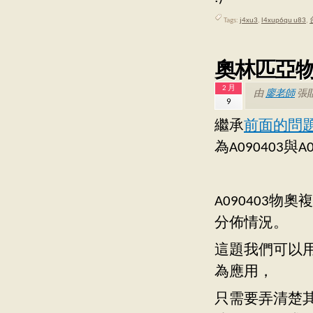
Tags:
j4xu3
,
l4xup6qu u83
,
奧林匹亞物理
2 月
由
廖老師
張
9
繼承
前面的問
為A090403與A0
A090403
分佈情況。
這題我們可以
為應用，
只需要弄清楚