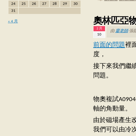
24
25
26
27
28
29
30
31
奧林匹亞物理
« 4 月
2 月
由
廖老師
張
10
前面的問題
裡
度，
接下來我們繼續討
問題。
物奧複試A09
軸的角動量。
由於磁場產生
我們可以由冷