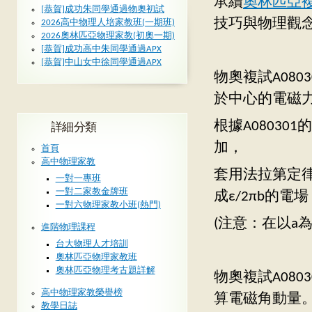
承續
奧林匹亞
[恭賀]成功朱同學通過物奧初試
技巧與物理觀
2026高中物理人培家教班(一期班)
2026奧林匹亞物理家教(初奧一期)
[恭賀]成功高中朱同學通過APX
[恭賀]中山女中徐同學通過APX
物奧複試A08
於中心的電磁
根據A0803
詳細分類
加，
首頁
高中物理家教
套用法拉第定
一對一專班
一對二家教金牌班
成ε/2πb的
一對六物理家教小班(熱門)
(注意：在以a
進階物理課程
台大物理人才培訓
奧林匹亞物理家教班
奧林匹亞物理考古題詳解
物奧複試A08
高中物理家教榮譽榜
算電磁角動量
教學日誌