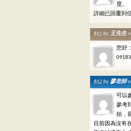
度。
詳細已回覆到
#41
by
王先生
o
您好
091
#42
by
廖老師
o
可以參考
參考
始，
目前因為沒有