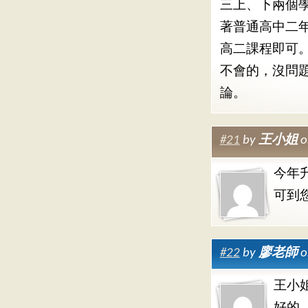
三上、下兩個
著普通高中二
高二課程即可
不會的，沒問
論。
#21
by
王小姐
o
今年
可到
#22
by
廖老師
o
王小