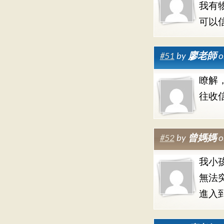
我有
可以
#51
by
廖老師
o
瞭解
往收
#52
by
曾媽媽
o
我小
無法
進入