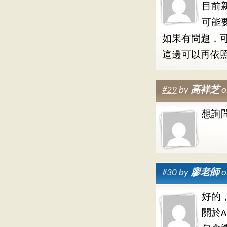
目前
可能
如果有問題，
這邊可以再依
#29
by
高祥芝
o
想詢
#30
by
廖老師
o
好的
關於A