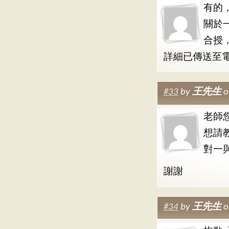
有的
關於
合授
詳細已傳送至
#33
by
王先生
o
老師您
想請
對一
謝謝
#34
by
王先生
o