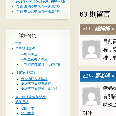
2026奧林匹亞物理家教(初奧一期)
[恭賀]成功高中朱同學通過APX
[恭賀]中山女中徐同學通過APX
63 則留言
#1
by
鍾媽媽
on
詳細分類
目前
首頁
高中物理家教
程，
一對一專班
排，
一對二家教金牌班
一對六物理家教小班(熱門)
進階物理課程
#2
by
廖老師
on
台大物理人才培訓
奧林匹亞物理家教班
鐘媽
奧林匹亞物理考古題詳解
有關
高中物理家教榮譽榜
教學日誌
特殊
建國中學
討論。
北一女中