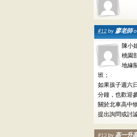
#12
by
廖老師
o
陳小
桃園
地緣
班；
如果孩子週六
分鐘，也歡迎
關於北車高中
提出詢問或討
#13
by
高一升