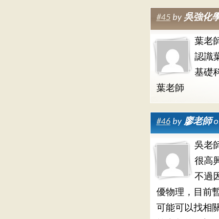
#45
by
吳強化
葉老
認識
基礎科
葉老師
#46
by
廖老師
o
吳老
很高
不過
優物理，目前
可能可以找相