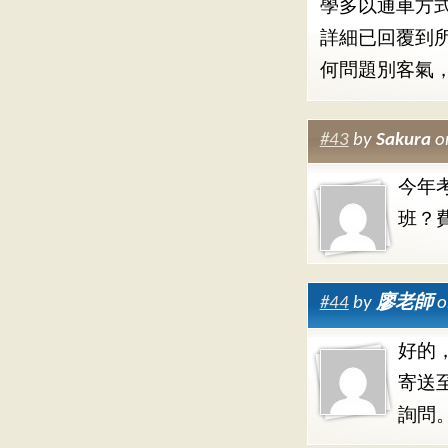
學多以通車方
詳細已回覆到所
何問題別客氣
#43
by
Sakura
o
今年
班？
#44
by
廖老師
o
好的
寄送
詢問