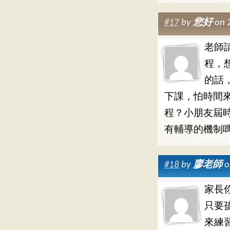
#17
by
您好
on 
老師
程，
的話
下課，怕時間
程？小朋友屆
有輔導的機制
#18
by
廖老師
o
家長
只要
來練