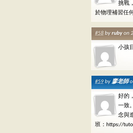
挑戰
於物理補習任
#58
by
ruby
on 2
小孩
#59
by
廖老師
o
好的
一致
念與
班：https://tuto