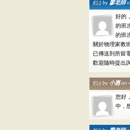
#53
by
廖老師
o
好的
的班
的班
關於物理家教
已傳送到所留
歡迎隨時提出
#54
by
小惠
on 
您好
中，