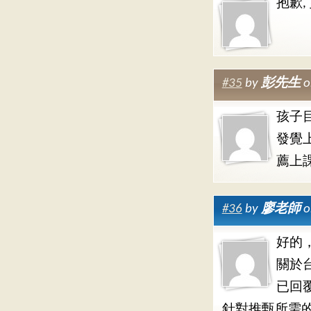
抱歉, 更
#35
by
彭先生
o
孩子
發覺
薦上
#36
by
廖老師
o
好的
關於
已回
針對推甄所需