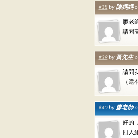
#38
by
陳媽媽
o
廖老
請問
#39
by
黃先生
o
請問
（還
#40
by
廖老師
o
好的
四人