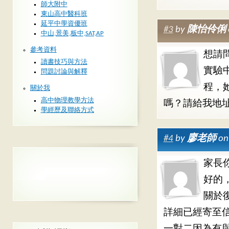
師大附中
東山高中醫科班
延平中學資優班
#3
by
陳怡伶俐
中山,景美,板中,SAT,AP
參考資料
想請
讀書技巧與方法
實驗
問題討論與解釋
程，
關於我
高中物理教學方法
嗎？請給我地
學經歷及聯絡方式
#4
by
廖老師
on
家長
好的
關於
詳細已經寄至