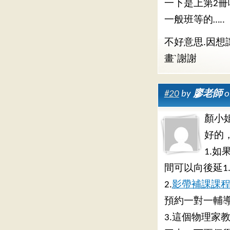
一下是上第2冊
一般班等的…..
不好意思.因想
畫ˋ謝謝
#20
by
廖老師
o
顏小
好的
1.
間可以向後延1
2.
影帶補課課
預約一對一輔導
3.這個物理家