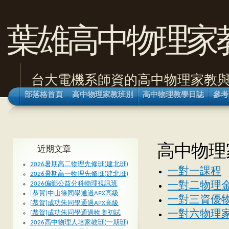
葉雄高中物理家
台大電機系師資的高中物理家教
部落格首頁
高中物理家教班別
高中物理教學日誌
參考
高中物理
近期文章
2026暑期高二物理先修班(建北班)
一對一課程
2026暑期高一物理先修班(建北班)
2026偏鄉公益分科物理視訊班
一對二物理
[恭賀]中山徐同學通過APX高級
一對三資優
[恭賀]成功朱同學通過APX高級
一對六物理家
[恭賀]成功朱同學通過物奧初試
2026高中物理人培家教班(一期班)