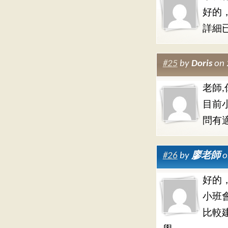
好的
詳細
#25
by
Doris
on 
老師,
目前
問有
#26
by
廖老師
o
好的
小班
比較