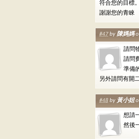
符合您的目標
謝謝您的青睞
#47
by
陳媽媽
o
請問
請問
準備
另外請問有開二
#48
by
黃小姐
o
想請
然後