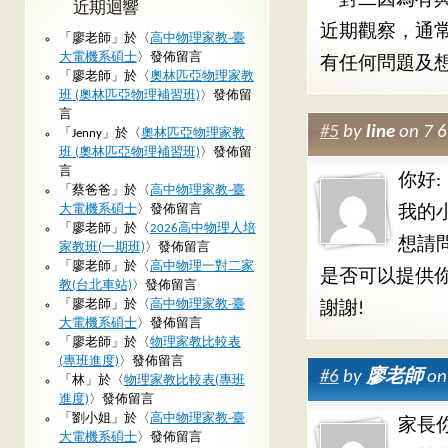
一對二因為有
近期迴響
近期觀察，通
「
廖老師
」於〈
高中物理家教-臺
大電機系碩士
〉發佈留言
有任何問題及
「
廖老師
」於〈
奧林匹亞物理家教
班 (奧林匹亞物理補習班)
〉發佈留
言
#5
by
line
on 7 
「
Jenny
」於〈
奧林匹亞物理家教
班 (奧林匹亞物理補習班)
〉發佈留
言
你好:
「
蔡爸爸
」於〈
高中物理家教-臺
大電機系碩士
〉發佈留言
我的
「
廖老師
」於〈
2026高中物理人培
想請
家教班(一期班)
〉發佈留言
「
廖老師
」於〈
高中物理一對二家
是否可以提供
教(台北車站)
〉發佈留言
「
廖老師
」於〈
高中物理家教-臺
謝謝!
大電機系碩士
〉發佈留言
「
廖老師
」於〈
物理家教比較表
(專班進度)
〉發佈留言
#6
by
廖老師
on
「
林
」於〈
物理家教比較表(專班
進度)
〉發佈留言
「
劉小姐
」於〈
高中物理家教-臺
家長
大電機系碩士
〉發佈留言