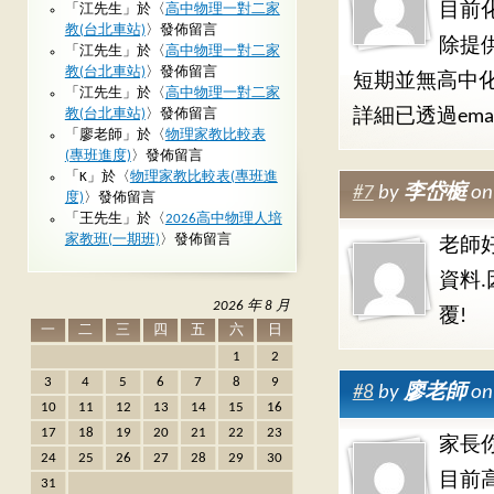
目前
「
江先生
」於〈
高中物理一對二家
教(台北車站)
〉發佈留言
除提
「
江先生
」於〈
高中物理一對二家
教(台北車站)
〉發佈留言
短期並無高中
「
江先生
」於〈
高中物理一對二家
教(台北車站)
〉發佈留言
詳細已透過em
「
廖老師
」於〈
物理家教比較表
(專班進度)
〉發佈留言
「
K
」於〈
物理家教比較表(專班進
#7
by
李岱榳
on
度)
〉發佈留言
「
王先生
」於〈
2026高中物理人培
家教班(一期班)
〉發佈留言
老師
資料
2026 年 8 月
覆!
一
二
三
四
五
六
日
1
2
3
4
5
6
7
8
9
#8
by
廖老師
on
10
11
12
13
14
15
16
17
18
19
20
21
22
23
家長
24
25
26
27
28
29
30
目前
31