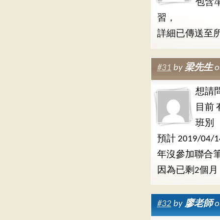
包含
習，
詳細已傳送至
#31
by
梁先生
o
想請
目前
班別
預計 2019/0
年沒參加聯合筆
因為已剩2個月 
#32
by
廖老師
o