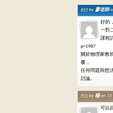
#49
by
廖老師
o
好的
一對
課程詳細
p=1987
關於物理家教班
覆，
任何問題與想
討論。
#50
by
楊
on 15
可以回