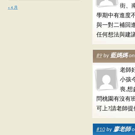
街、
« 4 月
學期中有進度
與一對二補回
任何想法與建
#9
by
藍媽媽
on
老師好
小孩
喪,
問桃園有沒有班
可上?請老師提供
#10
by
廖老師
o