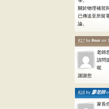
學。
關於物理補習
已傳送至所留
論。
#27
by
Bear
on 
老師
請問
呢
謝謝您
#28
by
廖老師
o
家長