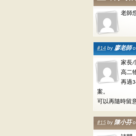
老師
#14
by
廖老師
o
家長
高二
再過
案。
可以再隨時留
#15
by
陳小芬
o