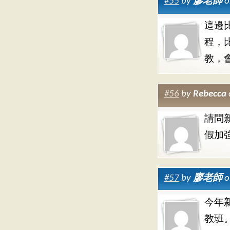
#55
by
廖老師
o
這邊
程，
教，
#56
by
Rebecca
請問
假加
#57
by
廖老師
o
今年
教班