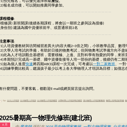
(1)預先報名，可以優先選擇班級
座位
。
(2)報名成功後，可以開始推薦同學參加。
—————————————————————————————————
課程檔修
:
(檔修課) 新班開課(後續各期課程，將會以一期班之參與設為擋修)
(身份別) 建議為國中資優班前半、或普通班前2名
—————————————————————————————————
注意事項
:
(1)人培資優教材與坊間補習差異大(內容大概2~3倍之間)，小班教學品質、
(2)大學人培考試的準備，有助於日後的物奧考試，但與物奧考試準備方向不
(3)此為人才培訓觀念基礎班，需要積極、上進、且對科學有熱愛的同學，來班
(4)本期預計完成高一基礎、國中資優銜接等人培一部份的基礎，後續仍有二期班觀念
(5)如為個人進度
快速
將四期ABCD課程一次完成，可考慮以
一對二家教班
、一對
(6)訓練學費比較高，建議孩子最少以考上各大學物理人才培訓為目標；如僅
—————————————————————————————————
有什麼問題，不要客氣，都歡迎E-mail或網頁留言提出詢問。
Tags:
台大人才培訓
,
台大物理人才培訓
,
台大物理人才培訓補習
,
大學科學人才培訓考試補習
,
清大物理人才培訓家教班
,
物理人培考試的準備
,
物
2025暑期高一物理先修班(建北班)
6 月