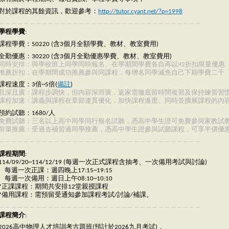
對於課程的其餘資訊，歡迎參考：
http://tutor.cyant.net/?p=1998
—————————————————————————————————
學程學費
:
課程學費：50220 (含3個月全額學費、教材、教室費用)
全勤優惠：30220 (含3個月全勤優惠學費、教材、教室費用)
同時安排：與學校班上同學同時報名、在學期間學費各自再以92折扣限量優惠
推薦折扣：在學期間成功推薦參與同課程，每增名同學減免自己下期學費二千
課程速度：3倍~5倍(
備註
)
且深且廣：課程步調快，但內容深而廣，返家需徹底留時間複習及保持練習習
課程加速：講義與課程在章節連貫優化，加快課程進度、同時並擴展課程的內
預約試聽：1680/人
免費試聽：三名以上高中同學同行報名試聽，憑高中學生證可免費參與家教試
前輩推薦：受過去補習過同學推薦，憑高中學生證參與試聽課程，可享半價優
—————————————————————————————————
課程期間
:
114/09/20~114/12/19 (每週一次正式課程含抽考、一次備用考試與討論)
每週一次正課：週四晚上17:15~19:15
每週一次備用：週日上午08:10~10:10
*正課課程：期間共安排12堂親授課程
*備用課程：需預留受通知參加課程考試/討論/補課。
—————————————————————————————————
課程簡介
:
2026高中物理人才培訓考古題班(預計於2026九月考試)，