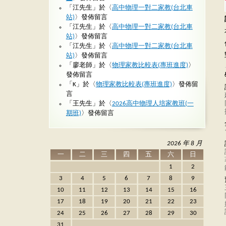
「
江先生
」於〈
高中物理一對二家教(台北車
站)
〉發佈留言
「
江先生
」於〈
高中物理一對二家教(台北車
站)
〉發佈留言
「
江先生
」於〈
高中物理一對二家教(台北車
站)
〉發佈留言
「
廖老師
」於〈
物理家教比較表(專班進度)
〉
發佈留言
「
K
」於〈
物理家教比較表(專班進度)
〉發佈留
言
「
王先生
」於〈
2026高中物理人培家教班(一
期班)
〉發佈留言
2026 年 8 月
一
二
三
四
五
六
日
1
2
3
4
5
6
7
8
9
10
11
12
13
14
15
16
17
18
19
20
21
22
23
24
25
26
27
28
29
30
31