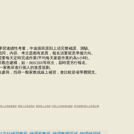
數理學習連續性考量，中途插班原則上須完整補課、測驗。
盡箱同，內容、考古題都有差異，報名須要留意準備方向。
需要每天定時完成作業(平均每天家庭作業約為1小時)。
建構，如：(B)(C)(D)等班次，屆時需另行報名。
一家教班進行個人的進度規劃。
志在參與，找尋一般家教或線上補習，會比較節省學費開支。
理人才培訓家教班
,
物理人才培訓考試
,
物理系人才培訓
,
科學人才培訓考試補習
,
高中物理科學人才培育計畫