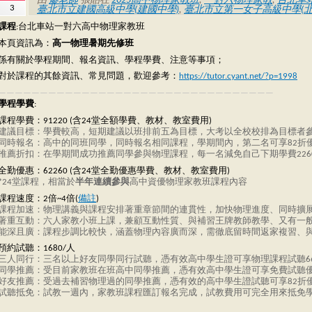
由
廖老師
張貼在
2025高中物理家教班
,
一對六物理家教
,
台北車
3
臺北市立建國高級中學(建國中學)
,
臺北市立第一女子高級中學(北
課程
:台北車站一對六高中物理家教班
本頁資訊為：
高一物理暑期先修班
係有關於學程期間、報名資訊、學程學費、注意等事項；
對於課程的其餘資訊、常見問題，歡迎參考：
https://tutor.cyant.net/?p=1998
—————————————————————————————————
學程學費
:
課程學費：91220 (含24堂全額學費、教材、教室費用)
建議目標：學費較高，短期建議以班排前五為目標，大考以全校校排為目標者
同時報名：高中的同班同學，同時報名相同課程，學期間內，第二名可享82折
推薦折扣：在學期間成功推薦同學參與物理課程，每一名減免自己下期學費226
全勤優惠：62260 (含24堂全勤優惠學費、教材、教室費用)
*24堂課程，相當於
半年連續參與
高中資優物理家教班課程內容
課程速度：2倍~4倍(
備註
)
課程加速：物理講義與課程安排著重章節間的連貫性，加快物理進度、同時擴
著重互動：六人家教小班上課，兼顧互動性質、與補習王牌教師教學、又有一
能深且廣：課程步調比較快，涵蓋物理內容廣而深，需徹底留時間返家複習、
預約試聽：1680/人
三人同行：三名以上好友同學同行試聽，憑有效高中學生證可享物理課程試聽6
同學推薦：受目前家教班在班高中同學推薦，憑有效高中學生證可享免費試聽
好友推薦：受過去補習物理過的同學推薦，憑有效的高中學生證試聽可享82折
試聽抵免：試教一週內，家教班課程匯訂報名完成，試教費用可完全用來抵免