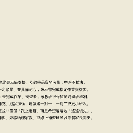
小、建北專班節奏快、及教學品質的考量，中途不插班。
有一定願景、並具備耐心，來班需完成指定作業與複習。
複習；未完成作業、複習者，家教班得保留隨時退班權利。
念補充、競試加強，建議選一對一、一對二或更小班次。
態度並非僅僅「跟上進度」而是希望遠遠地「遙遙領先」。
理補習、兼職物理家教、或線上補習班等以節省家長開支。