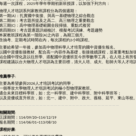
每週一次課程，2025年學年學期初新班授課，以加強下列方向：
物理人才培訓系列家教班課程分為四個週期：
第一期(A)：扎實國中銜接、與高一基礎物理之綜合觀念
第二期(B)：考古題所提及之高二、高三物理之重要觀念
第三期(C)：高中物理基礎範圍全段掃描、重點式複習
第四期(D)：考古題逐題詳細檢討、模擬考試演練、考題趨勢
本家教班課程為第一階段(A)之內容，為期三個月。
含抽考、定期考試時間在內，每次課程約2小時課程。
主要給希望一年後，參加高中物理科學人才培育的國中資優生報名。
以國中資優銜接教材、配合高一內容作為基礎，銜接後續課程，並著重考點加
結合國中理化及以往所學、搭配國中資優班至今所學數學工具，在人培上有所
課程建議以台大物理人才培訓為主要目標，清大人培、成大、彰師大等人才培
—————————————————————————————————
推薦學子
:
主要為希望參與2026人才培訓考試的同學，
一個專攻大學物理人才培訓考試的極小型物理家教班。
適合未來目標科學班，如：北一科學班、建中科學班、附中科學班等；
以及資優或直升班次，如：北一、建中、附中、政大、薇格、延平、東山等校
—————————————————————————————————
相關期間
:
正課期間：114/09/20~114/12/19
報名期間：114/06/01~113/08/10
課程好康
: