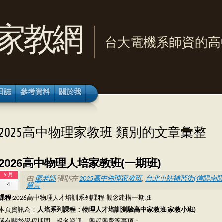
家教網
台大電機系師資的高
日誌
參考資料
關於我
2025高中物理家教班 類別的文章彙整
2026高中物理人培家教班(一期班)
9 月
由
廖老師
張貼在
2025高中物理家教班
,
台北車站補習街(信陽南陽
4
留言
課程
:2026高中物理人才培訓系列課程-觀念建構一期班
本頁資訊為：
人培系列課程：物理人才培訓測驗高中家教班(家教小班)
係有關於學程期間、報名資訊、學程學費等事項；