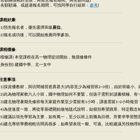
(名額關係相對受限，再留意報名期間、與名額問題)
(名額額滿、或超過報名期間，可找同學自行組班：
參考
)
—————————————————————————————————
課程好康
:
(1)預先報名者，優先選擇班級
座位
。
(2)報名成功後，可以開始推薦同學參加。
—————————————————————————————————
課程檔修
:
(檔修課) 本堂課程在高一物理從頭開始，無擋修條件
(身份別) 建國中學、北一女中
—————————————————————————————————
注意事項
:
(1)採資優教材，與坊間補習差異甚大(內容至少為補習班2~3倍)，由於班級
(2)此為物理家教六人小班，國中物理如何不要緊，但孩子需對於讀書積極、
(3)建北物理暑期先修班每天家庭作業至少需留有1小時，課後需留1~2小時
(4)為使進度一致，將從零基礎開始做地毯式說明，如個別希望跳章、特定觀
(5)建議以領先學習為主要，如有萬一，至少以班上前幾為目標。所要求學習
(6)建北專班學費相較坊間高很多，如希望表現一般、可過。比較建議另找物
—————————————————————————————————