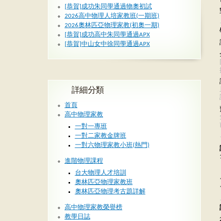
[恭賀]成功朱同學通過物奧初試
2026高中物理人培家教班(一期班)
2026奧林匹亞物理家教(初奧一期)
[恭賀]成功高中朱同學通過APX
[恭賀]中山女中徐同學通過APX
詳細分類
首頁
高中物理家教
一對一專班
一對二家教金牌班
一對六物理家教小班(熱門)
進階物理課程
台大物理人才培訓
奧林匹亞物理家教班
奧林匹亞物理考古題詳解
高中物理家教榮譽榜
教學日誌