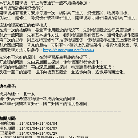
本班九月開學後，班上為普通班一般不須繼續參加；
如日後預計參與資優考試，
開學後如有需要可安排每週一次，續以高二進度、資優競試、物奧等目標。
跳級生、超修生，等資優班或科學班進度，開學後亦可組班繼續探討高二進度
這邊物理家教班的教學模式，
在第一次的接觸時，盡量單使用觀念的情況下，先對物理觀念進行廣度理解；
對於一般問題，先有基本操作方法，看到物理題目有個基本、邏輯化的操作藍
第二次的思考，則是在特定條件下推導物理關係，使物理段考在速度上能取得
對於關鍵問題、常見的癥結，可以有2~3種以上的處理架構，培養快速反應、
相關教學方法可以參考：
https://tutor.cyant.net/?cat=43
先求有再求好的原則、在對學習產生興趣的前提下，
可處理的問題，先由廣層面去探討，使每個類型都會操作；
常現的考點題型，再由深度層面去探討，特定題目都能快速完成；
反覆一至二的過程，循序向後奠基觀念，並逐步向前、逐步累積而進化。
—————————————————————————————————
適合學子
:
成員為建中、北一女，
國中升高一希望在物理一科成績領先的同學，
而科學班與醫科直升班，國二升國三的進度會相同。
—————————————————————————————————
相關期間
:
預約試聽：114/03/04~114/06/04
報名期間：114/03/04~114/06/07
正課課程：114/07/04~114/08/29