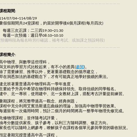
—————————————————————————————————
課程期間
:
114/07/04~114/08/29
暑假假期間共24堂課程，約當於開學後6個月課程(每月四次)
每週三次正課：二三四19:30~21:30
每週一次預備：週日早08:10~10:10
(預備時段為報名時另行確認，補考考試、或加課之預設時段)
—————————————————————————————————
課程簡介
:
高中物理、與數學這些理科，
與文科的學習方式比較起來，有不小的差異(
參閱
)。
除了需要練習、推導以外，更著重基礎觀念的循序建立，
即在洞悉加法的基礎觀念下，才有可能真正地學好接續的乘法。
建北班著重普通高中物理科高一學年進度，
主要給予升高中希望在物理科持續保持領先、取得佳績的同學報名。
建中、北一專班，使用建中、北一女教材上課，搭配考古評量提前練習。
暑期課程，將完整帶過高一觀念、經典例題，
課程中充分利用艾賓浩斯遺忘曲線的理論，加強高中物理學習效果。
每週留有一次備用時間，預計二個月的時間將高一整學年物理先修完成。
先修物理課程，並伴隨考試評量，
抽考分數提供家長、孩子參考，以利三方隨時調整、修正方向。
家長也可以隨時上網參考，瞭解孩子在課程各個單元參與學習的吸收狀況。
預定暑期完授普通高中高一課程，