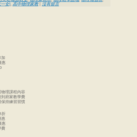
站京站補習教室
,
物理家教班
,
物理教學區域
,
物理補習班
,
一女)
,
高中物理家教
|
沒有留言
參加
優惠
0
展物理課程內容
般到府家教學費
與保持練習習慣
6折
優惠
優惠
學費