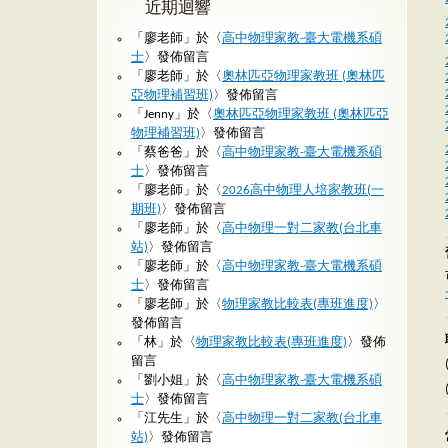
近期迴響
「
廖老師
」於〈
高中物理家教-臺大電機系碩
士
〉發佈留言
「
廖老師
」於〈
奧林匹亞物理家教班 (奧林匹
亞物理補習班)
〉發佈留言
「
Jenny
」於〈
奧林匹亞物理家教班 (奧林匹亞
物理補習班)
〉發佈留言
「
蔡爸爸
」於〈
高中物理家教-臺大電機系碩
士
〉發佈留言
「
廖老師
」於〈
2026高中物理人培家教班(一
期班)
〉發佈留言
「
廖老師
」於〈
高中物理一對二家教(台北車
站)
〉發佈留言
「
廖老師
」於〈
高中物理家教-臺大電機系碩
士
〉發佈留言
「
廖老師
」於〈
物理家教比較表(專班進度)
〉
發佈留言
「
林
」於〈
物理家教比較表(專班進度)
〉發佈
留言
「
劉小姐
」於〈
高中物理家教-臺大電機系碩
士
〉發佈留言
「
江先生
」於〈
高中物理一對二家教(台北車
站)
〉發佈留言