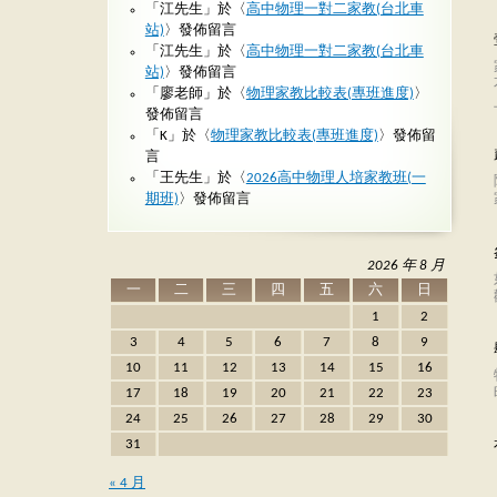
「
江先生
」於〈
高中物理一對二家教(台北車
站)
〉發佈留言
「
江先生
」於〈
高中物理一對二家教(台北車
站)
〉發佈留言
「
廖老師
」於〈
物理家教比較表(專班進度)
〉
發佈留言
「
K
」於〈
物理家教比較表(專班進度)
〉發佈留
言
「
王先生
」於〈
2026高中物理人培家教班(一
期班)
〉發佈留言
2026 年 8 月
一
二
三
四
五
六
日
1
2
3
4
5
6
7
8
9
10
11
12
13
14
15
16
17
18
19
20
21
22
23
24
25
26
27
28
29
30
31
« 4 月