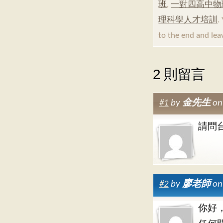
班
,
一對四高中物
理科學人才培訓
.
to the end and lea
2 則留言
#1
by
金先生
on
請問
#2
by
廖老師
on
你好