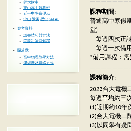
———————
師大附中
東山高中醫科班
課程期間
:
延平中學資優班
中山,景美,板中,SAT,AP
普通高中寒假期
參考資料
堂)
讀書技巧與方法
每週四次正課：週
問題討論與解釋
每週一次備用：保
關於我
*備用課程：需
高中物理教學方法
學經歷及聯絡方式
———————
課程簡介
:
2023台大電
每週平均約三次
(1)近期約1
(2)台大電機
(3)以同學有