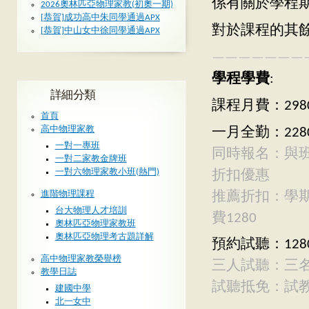
係有關於學程
2026奧林匹亞物理家教(初奧一期)
[恭賀]成功高中朱同學通過APX
對於課程的其
[恭賀]中山女中徐同學通過APX
———————
學程學費
:
詳細分類
課程月費：298
首頁
高中物理家教
一月全勤：228
一對一專班
同時報名：與
一對二家教金牌班
一對六物理家教小班(熱門)
折扣優惠
推薦折扣：學
進階物理課程
台大物理人才培訓
費1280
奧林匹亞物理家教班
奧林匹亞物理考古題詳解
預約試聽：128
高中物理家教榮譽榜
三人試聽：三
教學日誌
試聽抵免：試
建國中學
北一女中