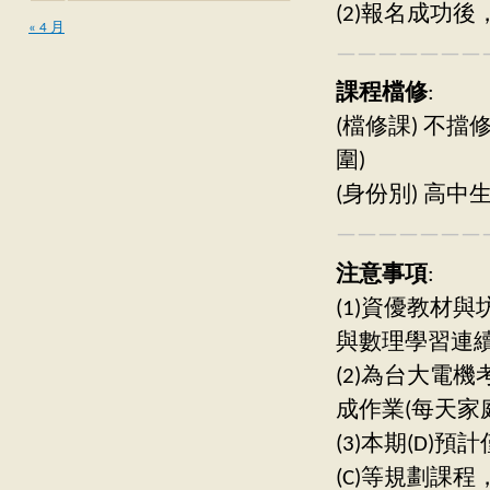
(2)報名成功
« 4 月
———————
課程檔修
:
(檔修課) 不
圍)
(身份別) 高中
———————
注意事項
:
(1)資優教材
與數理學習連
(2)為台大電
成作業(每天家
(3)本期(D)
(C)等規劃課程