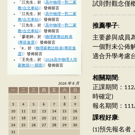
「
江先生
」於〈
高中物理一對二家
試則對觀念僅
教(台北車站)
〉發佈留言
———————
「
江先生
」於〈
高中物理一對二家
教(台北車站)
〉發佈留言
推薦學子
:
「
江先生
」於〈
高中物理一對二家
教(台北車站)
〉發佈留言
主要參與成員
「
廖老師
」於〈
物理家教比較表
(專班進度)
〉發佈留言
一個對未公佈
「
K
」於〈
物理家教比較表(專班進
度)
〉發佈留言
適合升學考慮
「
王先生
」於〈
2026高中物理人培
家教班(一期班)
〉發佈留言
———————
相關期間
:
2026 年 8 月
正課期間：112/
一
二
三
四
五
六
日
時確定)
1
2
3
4
5
6
7
8
9
報名期間：111/10
10
11
12
13
14
15
16
課程好康
:
17
18
19
20
21
22
23
24
25
26
27
28
29
30
(1)預先報名
31