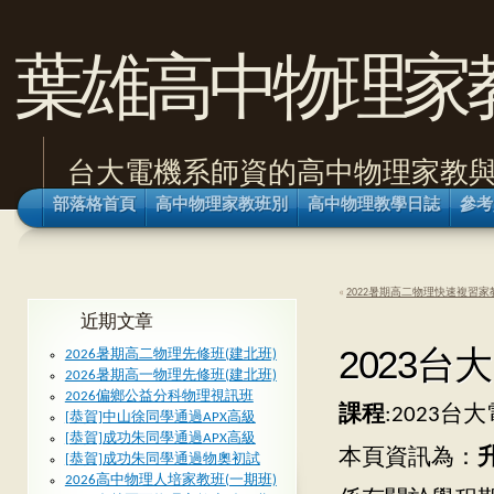
葉雄高中物理家
台大電機系師資的高中物理家教
部落格首頁
高中物理家教班別
高中物理教學日誌
參考
«
2022暑期高二物理快速複習家
近期文章
2023台
2026暑期高二物理先修班(建北班)
2026暑期高一物理先修班(建北班)
2026偏鄉公益分科物理視訊班
課程
:2023
[恭賀]中山徐同學通過APX高級
[恭賀]成功朱同學通過APX高級
本頁資訊為：
[恭賀]成功朱同學通過物奧初試
2026高中物理人培家教班(一期班)