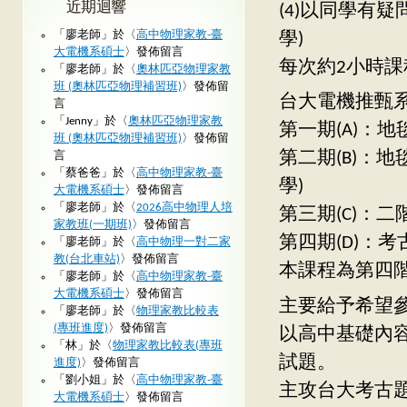
近期迴響
(4)以同學有
「
廖老師
」於〈
高中物理家教-臺
學)
大電機系碩士
〉發佈留言
每次約2小時
「
廖老師
」於〈
奧林匹亞物理家教
班 (奧林匹亞物理補習班)
〉發佈留
台大電機推甄
言
「
Jenny
」於〈
奧林匹亞物理家教
第一期(A)：
班 (奧林匹亞物理補習班)
〉發佈留
第二期(B)：
言
「
蔡爸爸
」於〈
高中物理家教-臺
學)
大電機系碩士
〉發佈留言
「
廖老師
」於〈
2026高中物理人培
第三期(C)：
家教班(一期班)
〉發佈留言
第四期(D)：
「
廖老師
」於〈
高中物理一對二家
教(台北車站)
〉發佈留言
本課程為第四階
「
廖老師
」於〈
高中物理家教-臺
大電機系碩士
〉發佈留言
主要給予希望
「
廖老師
」於〈
物理家教比較表
(專班進度)
〉發佈留言
以高中基礎內
「
林
」於〈
物理家教比較表(專班
試題。
進度)
〉發佈留言
「
劉小姐
」於〈
高中物理家教-臺
主攻台大考古
大電機系碩士
〉發佈留言