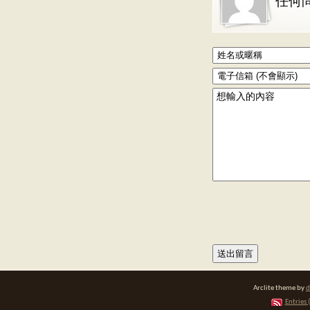
任何
Arclite theme by
d
Entries 