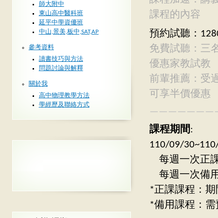
師大附中
課程的內容
東山高中醫科班
延平中學資優班
中山,景美,板中,SAT,AP
預約試聽：128
免費試聽：三
參考資料
讀書技巧與方法
優惠家教試教
問題討論與解釋
前輩推薦：受
關於我
可享半價優惠
高中物理教學方法
學經歷及聯絡方式
———————
課程期間
:
110/09/30
每週一次正課：週
每週一次備用：週
*正課課程：期
*備用課程：需