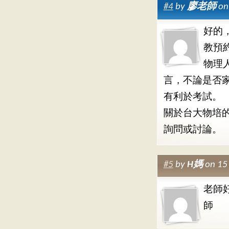
#4
by
廖老師
on
好的
教預
物理
言，不論是否
有利於考試。
關於台大物培
詢問或討論。
#5
by
H媽
on 15
老師
師