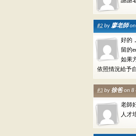
謝謝
#2
by
廖老師
on
好的
留的e
如果
依照情況給予
#3
by
徐爸
on 8
老師好
人才