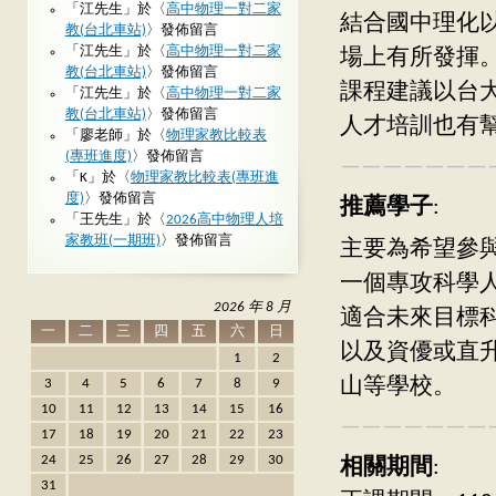
「
江先生
」於〈
高中物理一對二家
結合國中理化
教(台北車站)
〉發佈留言
「
江先生
」於〈
高中物理一對二家
場上有所發揮
教(台北車站)
〉發佈留言
課程建議以台
「
江先生
」於〈
高中物理一對二家
教(台北車站)
〉發佈留言
人才培訓也有
「
廖老師
」於〈
物理家教比較表
(專班進度)
〉發佈留言
———————
「
K
」於〈
物理家教比較表(專班進
度)
〉發佈留言
推薦學子
:
「
王先生
」於〈
2026高中物理人培
家教班(一期班)
〉發佈留言
主要為希望參與
一個專攻科學
2026 年 8 月
適合未來目標
一
二
三
四
五
六
日
以及資優或直
1
2
山等學校。
3
4
5
6
7
8
9
10
11
12
13
14
15
16
———————
17
18
19
20
21
22
23
24
25
26
27
28
29
30
相關期間
:
31