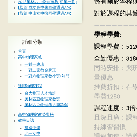
係有關於學程
2026奧林匹亞物理家教(初奧一期)
[恭賀]成功高中朱同學通過APX
對於課程的其
[恭賀]中山女中徐同學通過APX
———————
學程學費
:
詳細分類
課程學費：512
首頁
高中物理家教
全勤優惠：318
一對一專班
同時安排：與
一對二家教金牌班
一對六物理家教小班(熱門)
量優惠
推薦折扣：在
進階物理課程
台大物理人才培訓
學費1280
奧林匹亞物理家教班
奧林匹亞物理考古題詳解
課程速度：3倍~
高中物理家教榮譽榜
且深且廣：課
教學日誌
持練習習慣
建國中學
北一女中
課程加速：講