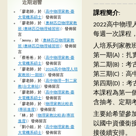
近期迴響
———————
「
廖老師
」於〈
高中物理家教-臺
課程簡介
:
大電機系碩士
〉發佈留言
「
廖老師
」於〈
奧林匹亞物理家教
2022高中物理
班 (奧林匹亞物理補習班)
〉發佈留
每週一次課程，
言
「
Jenny
」於〈
奧林匹亞物理家教
人培系列家教
班 (奧林匹亞物理補習班)
〉發佈留
言
第一期(A)：
「
蔡爸爸
」於〈
高中物理家教-臺
大電機系碩士
〉發佈留言
第二期(B)：
「
廖老師
」於〈
2026高中物理人培
第三期(C)：
家教班(一期班)
〉發佈留言
「
廖老師
」於〈
高中物理一對二家
第四期(D)：
教(台北車站)
〉發佈留言
本課程為第一個
「
廖老師
」於〈
高中物理家教-臺
大電機系碩士
〉發佈留言
含抽考、定期
「
廖老師
」於〈
物理家教比較表
(專班進度)
〉發佈留言
主要給希望參
「
林
」於〈
物理家教比較表(專班
進度)
〉發佈留言
以國中資優銜
「
劉小姐
」於〈
高中物理家教-臺
接後續安排。
大電機系碩士
〉發佈留言