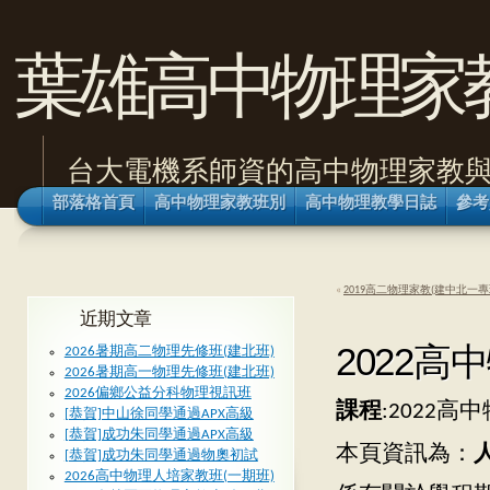
葉雄高中物理家
台大電機系師資的高中物理家教
部落格首頁
高中物理家教班別
高中物理教學日誌
參考
«
2019高二物理家教(建中北一專
近期文章
2022高
2026暑期高二物理先修班(建北班)
2026暑期高一物理先修班(建北班)
2026偏鄉公益分科物理視訊班
課程
:2022
[恭賀]中山徐同學通過APX高級
[恭賀]成功朱同學通過APX高級
本頁資訊為：
[恭賀]成功朱同學通過物奧初試
2026高中物理人培家教班(一期班)