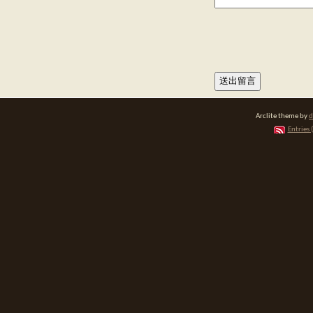
Arclite theme by
d
Entries 