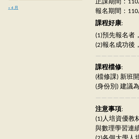
正課期間：110/09
« 4 月
報名期間：110/08
課程好康
:
(1)預先報名
(2)報名成功
———————
課程檔修
:
(檔修課) 新
(身份別) 建
———————
注意事項
:
(1)人培資優
與數理學習連
(2)各個大學