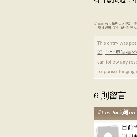
有什麼問題，不
Tags:
台大物理人才培訓
,
清
培補習班
,
高中物理科學人
This entry was po
班
,
台北車站補習
can follow any res
response. Pinging 
6 則留言
#1
by
Jack媽
on 
目前