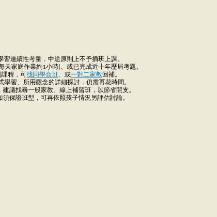
數理學習連續性考量，中途原則上不予插班上課。
(每天家庭作業約1小時)、或已完成近十年歷屆考題。
規劃課程，可
找同學合班
、或
一對二家教
回補。
地毯式學習、所用觀念的詳細探討，仍需再花時間。
與，建議找尋一般家教、線上補習班，以節省開支。
。如須保證班型，可再依照孩子情況另評估討論。