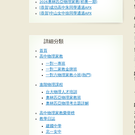
2026奧林匹亞物理家教(初奧一期)
[恭賀]成功高中朱同學通過APX
[恭賀]中山女中徐同學通過APX
詳細分類
首頁
高中物理家教
一對一專班
一對二家教金牌班
一對六物理家教小班(熱門)
進階物理課程
台大物理人才培訓
奧林匹亞物理家教班
奧林匹亞物理考古題詳解
高中物理家教榮譽榜
教學日誌
建國中學
北一女中