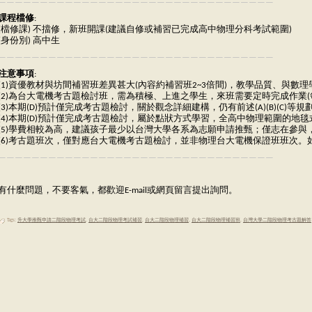
—————————————————————————————————
課程檔修
:
(檔修課) 不擋修，新班開課(建議自修或補習已完成高中物理分科考試範圍)
(身份別) 高中生
—————————————————————————————————
注意事項
:
(1)資優教材與坊間補習班差異甚大(內容約補習班2~3倍間)，教學品質、與
(2)為台大電機考古題檢討班，需為積極、上進之學生，來班需要定時完成作業
(3)本期(D)預計僅完成考古題檢討，關於觀念詳細建構，仍有前述(A)(B)(C)等
(4)本期(D)預計僅完成考古題檢討，屬於點狀方式學習，全高中物理範圍的
(5)學費相較為高，建議孩子最少以台灣大學各系為志願申請推甄；僅志在參
(6)考古題班次，僅對應台大電機考古題檢討，並非物理台大電機保證班班次
—————————————————————————————————
有什麼問題，不要客氣，都歡迎E-mail或網頁留言提出詢問。
Tags:
升大學推甄申請二階段物理考試
,
台大二階段物理考試補習
,
台大二階段物理補習
,
台大二階段物理補習班
,
台灣大學二階段物理考古題解答