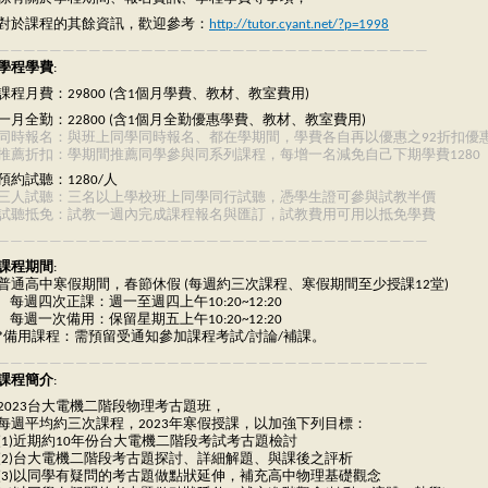
對於課程的其餘資訊，歡迎參考：
http://tutor.cyant.net/?p=1998
—————————————————————————————————
學程學費
:
課程月費：29800 (含1個月學費、教材、教室費用)
一月全勤：22800 (含1個月全勤優惠學費、教材、教室費用)
同時報名：與班上同學同時報名、都在學期間，學費各自再以優惠之92折扣優
推薦折扣：學期間推薦同學參與同系列課程，每增一名減免自己下期學費1280
預約試聽：1280/人
三人試聽：三名以上學校班上同學同行試聽，憑學生證可參與試教半價
試聽抵免：試教一週內完成課程報名與匯訂，試教費用可用以抵免學費
—————————————————————————————————
課程期間
:
普通高中寒假期間，春節休假 (每週約三次課程、寒假期間至少授課12堂)
每週四次正課：週一至週四上午10:20~12:20
每週一次備用：保留星期五上午10:20~12:20
*備用課程：需預留受通知參加課程考試/討論/補課。
—————————————————————————————————
課程簡介
:
2023台大電機二階段物理考古題班，
每週平均約三次課程，2023年寒假授課，以加強下列目標：
(1)近期約10年份台大電機二階段考試考古題檢討
(2)台大電機二階段考古題探討、詳細解題、與課後之評析
(3)以同學有疑問的考古題做點狀延伸，補充高中物理基礎觀念