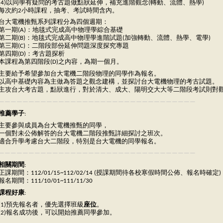
(4)以同學有疑問的考古題做點狀延伸，補充進階觀念(轉動、流體、熱學)
每次約2小時課程，抽考、考試時間含內。
台大電機推甄系列課程分為四個週期：
第一期(A)：地毯式完成高中物理學綜合基礎
第二期(B)：地毯式完成高中物理學進階試題(加強轉動、流體、熱學、電學)
第三期(C)：二階段部份延伸問題深度探究專題
第四期(D)：考古題探析
本課程為第四階段(D)之內容，為期一個月。
主要給予希望參加台大電機二階段物理的同學作為報名。
以高中基礎內容為主做為答題之觀念建構，並探討台大電機物理的考古試題。
主攻台大考古題，點狀進行，對於清大、成大、陽明交大大等二階段考試則對
—————————————————————————————————
推薦學子
:
主要參與成員為台大電機推甄的同學，
一個對未公佈解答的台大電機二階段推甄詳細探討之班次。
適合升學考慮台大二階段，特別是台大電機的同學報名。
—————————————————————————————————
相關期間
:
正課期間：112/01/15~112/02/14 (授課期間待各校寒假時間公佈、報名時確定)
報名期間：111/10/01~111/11/30
課程好康
:
(1)預先報名者，優先選擇班級
座位
。
(2)報名成功後，可以開始推薦同學參加。