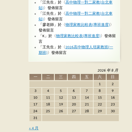
「
江先生
」於〈
高中物理一對二家教(台北車
站)
〉發佈留言
「
江先生
」於〈
高中物理一對二家教(台北車
站)
〉發佈留言
「
廖老師
」於〈
物理家教比較表(專班進度)
〉
發佈留言
「
K
」於〈
物理家教比較表(專班進度)
〉發佈留
言
「
王先生
」於〈
2026高中物理人培家教班(一
期班)
〉發佈留言
2026 年 8 月
一
二
三
四
五
六
日
1
2
3
4
5
6
7
8
9
10
11
12
13
14
15
16
17
18
19
20
21
22
23
24
25
26
27
28
29
30
31
« 4 月