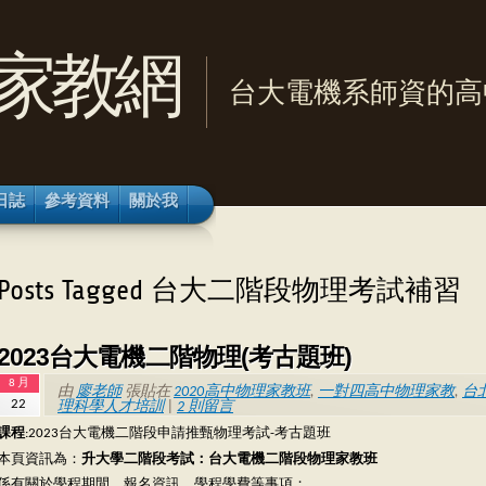
家教網
台大電機系師資的高
日誌
參考資料
關於我
Posts Tagged 台大二階段物理考試補習
2023台大電機二階物理(考古題班)
8 月
由
廖老師
張貼在
2020高中物理家教班
,
一對四高中物理家教
,
台
22
理科學人才培訓
|
2 則留言
課程
:2023台大電機二階段申請推甄物理考試-考古題班
本頁資訊為：
升大學二階段考試：台大電機二階段物理家教班
係有關於學程期間、報名資訊、學程學費等事項；